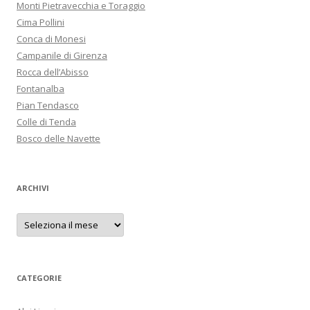
Monti Pietravecchia e Toraggio
Cima Pollini
Conca di Monesi
Campanile di Girenza
Rocca dell’Abisso
Fontanalba
Pian Tendasco
Colle di Tenda
Bosco delle Navette
ARCHIVI
A
r
c
h
i
v
i
CATEGORIE