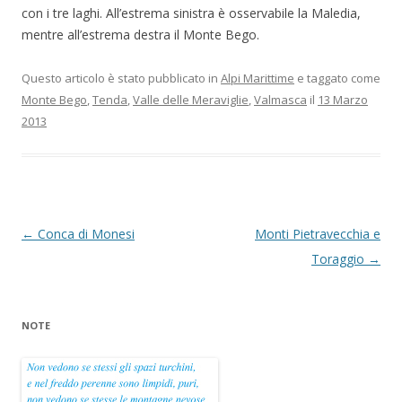
con i tre laghi. All’estrema sinistra è osservabile la Maledia,
mentre all’estrema destra il Monte Bego.
Questo articolo è stato pubblicato in
Alpi Marittime
e taggato come
Monte Bego
,
Tenda
,
Valle delle Meraviglie
,
Valmasca
il
13 Marzo
2013
Navigazione
←
Conca di Monesi
Monti Pietravecchia e
articolo
Toraggio
→
NOTE