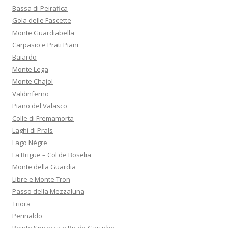
Bassa di Peirafica
Gola delle Fascette
Monte Guardiabella
Carpasio e Prati Piani
Baiardo
Monte Lega
Monte Chajol
Valdinferno
Piano del Valasco
Colle di Fremamorta
Laghi di Prals
Lago Nègre
La Brigue – Col de Boselia
Monte della Guardia
Libre e Monte Tron
Passo della Mezzaluna
Triora
Perinaldo
Pointe Siricocca e Pic de Garuche