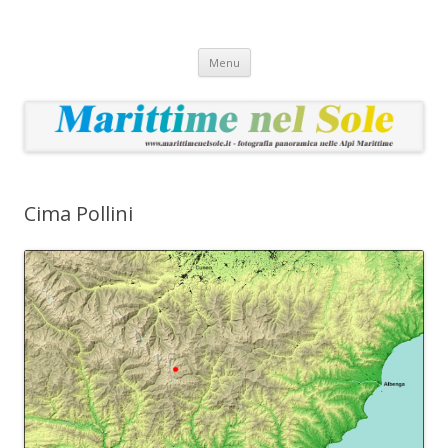
Marittime nel Sole
Fotografia panoramica nelle Alpi Marittime
Vai
Menu
al
contenuto
Cima Pollini