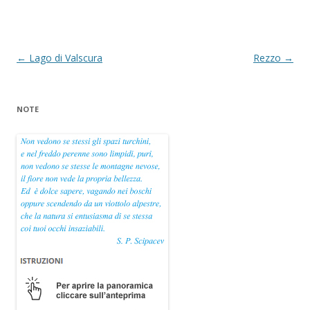
Navigazione
←
Lago di Valscura
Rezzo
→
articolo
NOTE