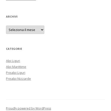
ARCHIVI
A
r
c
h
i
v
i
CATEGORIE
Alpi Liguri
Alpi Marittime
Prealpi Liguri
Prealpi Nizzarde
Proudly powered by WordPress