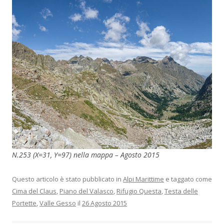
N.253 (X=31, Y=97) nella mappa – Agosto 2015
Questo articolo è stato pubblicato in
Alpi Marittime
e taggato come
Cima del Claus
,
Piano del Valasco
,
Rifugio Questa
,
Testa delle
Portette
,
Valle Gesso
il
26 Agosto 2015