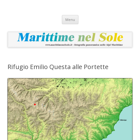
Marittime nel Sole
Fotografia panoramica nelle Alpi Marittime
Vai
Menu
al
contenuto
Rifugio Emilio Questa alle Portette