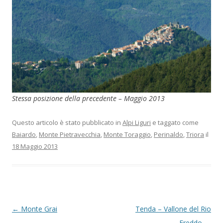
Stessa posizione della precedente – Maggio 2013
Questo articolo è stato pubblicato in
Alpi Liguri
e taggato come
Baiardo
,
Monte Pietravecchia
,
Monte Toraggio
,
Perinaldo
,
Triora
il
18 Maggio 2013
Navigazione
←
Monte Grai
Tenda – Vallone del Rio
articolo
Freddo
→