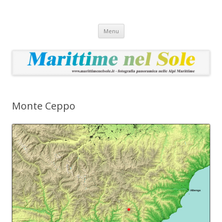
Marittime nel Sole
Fotografia panoramica nelle Alpi Marittime
Vai
Menu
al
contenuto
Monte Ceppo