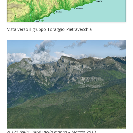
Vista verso il gruppo Toraggio-Pietravecchia
N.125 (X=81, Y=66) nella mappa – Maggio 2013