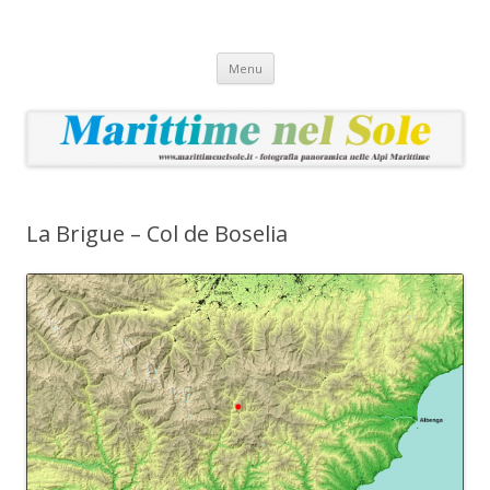
Marittime nel Sole
Fotografia panoramica nelle Alpi Marittime
Vai
Menu
al
contenuto
La Brigue – Col de Boselia