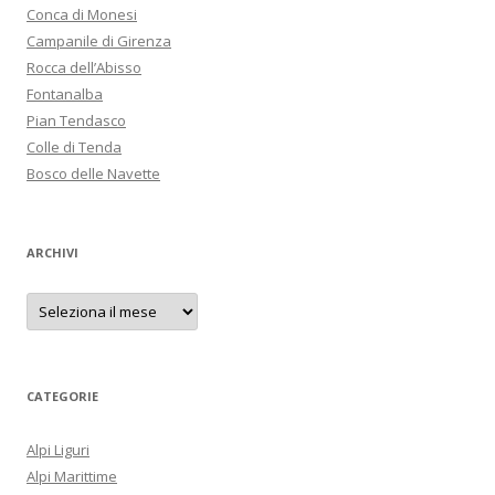
Conca di Monesi
Campanile di Girenza
Rocca dell’Abisso
Fontanalba
Pian Tendasco
Colle di Tenda
Bosco delle Navette
ARCHIVI
A
r
c
h
i
v
i
CATEGORIE
Alpi Liguri
Alpi Marittime