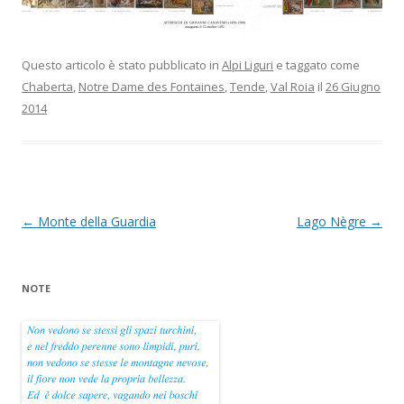
Questo articolo è stato pubblicato in
Alpi Liguri
e taggato come
Chaberta
,
Notre Dame des Fontaines
,
Tende
,
Val Roia
il
26 Giugno
2014
Navigazione
←
Monte della Guardia
Lago Nègre
→
articolo
NOTE